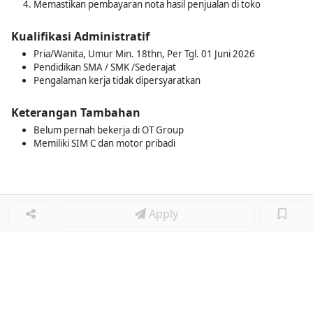
Memastikan pembayaran nota hasil penjualan di toko
Kualifikasi Administratif
Pria/Wanita, Umur Min. 18thn, Per Tgl. 01 Juni 2026
Pendidikan SMA / SMK /Sederajat
Pengalaman kerja tidak dipersyaratkan
Keterangan Tambahan
Belum pernah bekerja di OT Group
Memiliki SIM C dan motor pribadi
Apply
Loker Terkait
■
Loker CASH AND BANK
Loker SHOP ASSISTANT
Loker ACCOUNTING