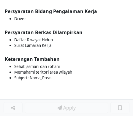
Persyaratan Bidang Pengalaman Kerja
Driver
Persyaratan Berkas Dilampirkan
Daftar Riwayat Hidup
Surat Lamaran Kerja
Keterangan Tambahan
Sehat jasmani dan rohani
Memahami teritori area wilayah
Subject: Nama_Posisi
Apply
Loker Lainnya
■
Loker HRGA JUNIOR STAFF