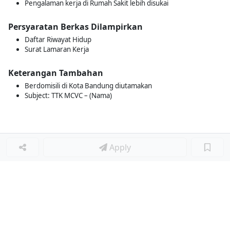
Pengalaman kerja di Rumah Sakit lebih disukai
Persyaratan Berkas Dilampirkan
Daftar Riwayat Hidup
Surat Lamaran Kerja
Keterangan Tambahan
Berdomisili di Kota Bandung diutamakan
Subject: TTK MCVC – (Nama)
Apply
Loker Lainnya
■
Loker HRGA JUNIOR STAFF
Loker CRM JUNIOR STAFF
Loker CASH AND BANK
Loker SHOP ASSISTANT