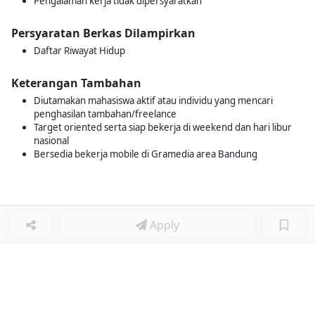
Pengalaman kerja tidak dipersyaratkan
Persyaratan Berkas Dilampirkan
Daftar Riwayat Hidup
Keterangan Tambahan
Diutamakan mahasiswa aktif atau individu yang mencari
penghasilan tambahan/freelance
Target oriented serta siap bekerja di weekend dan hari libur
nasional
Bersedia bekerja mobile di Gramedia area Bandung
Apply
Loker Terkait
■
Loker SHOP ASSISTANT
Loker Lainnya
■