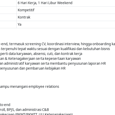
6 Hari Kerja, 1 Hari Libur Weekend
Kompetitif
Kontrak
Ya
end, termasuk screening CV, koordinasi interview, hingga onboarding 
erpenuhi tepat waktu sesuai dengan kualifikasi dan kebutuhan bisnis
erti data karyawan, absensi, cuti, dan kontrak kerja
tan & Ketenagakerjaan serta kepesertaan karyawan
n administratif karyawan serta membantu penyusunan laporan HR
penyusunan dan pembaruan kebijakan HR
 mampu menangani employee relations
to-end
ll, BPJS, dan administrasi C&B
gakerjaan (PKWT/PKWTT, UU Ketenagakerjaan)