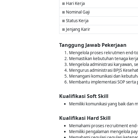
Hari Kerja
■
Nominal Gaji
■
Status Kerja
■
Jenjang Karir
■
Tanggung Jawab Pekerjaan
Mengelola proses rekrutmen end-to-
Memastikan kebutuhan tenaga kerja t
Mengelola administrasi karyawan, sep
Mengurus administrasi BPJS Keseha
Menangani komunikasi dan kebutuha
Membantu implementasi SOP serta 
Kualifikasi Soft Skill
Memiliki komunikasi yang baik dan
Kualifikasi Hard Skill
Memahami proses recruitment end-
Memiliki pengalaman mengelola payro
Memahami regulasi regulasi ketena